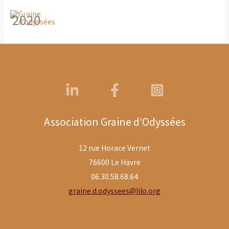
Aller
2020
au
contenu
Association Graine d’Odyssées
12 rue Horace Vernet
76600 Le Havre
06.30.58.68.64
graine.d.odyssees@lilo.org